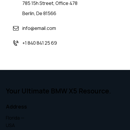
785 15h Street, Office 478
Berlin, De 81566
info@email.com
+1 840 841 25 69
Your Ultimate BMW X5 Resource.
Address
Florida —
USA